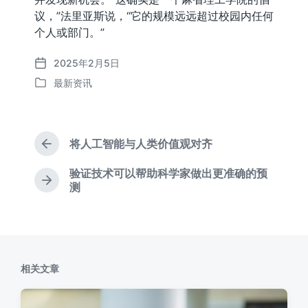
议，”法里亚斯说，“它的规模远远超过校园内任何
个人或部门。”
2025年2月5日
发
最新资讯
布
发
日
布
期
于
将人工智能与人类价值观对齐
上
篇
验证技术可以帮助科学家做出更准确的预
文
下
测
章
篇
：
文
章
：
相关文章