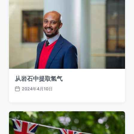
从岩石中提取氢气
2024年4月10日
发
布
日
期