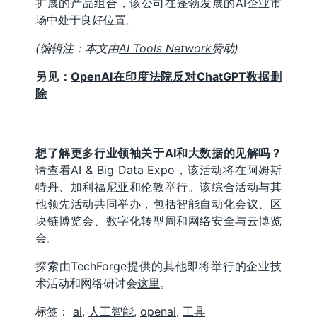
扩展的产品组合，该公司在蓬勃发展的AI企业市
场中处于良好位置。
(编辑注：本文由
AI Tools Network
赞助)
另见：
OpenAI在印度法院反对ChatGPT数据删
除
想了解更多行业领袖关于AI和大数据的见解吗？
请查看
AI & Big Data Expo
，该活动将在阿姆斯
特丹、加利福尼亚和伦敦举行。该综合活动与其
他领先活动共同举办，包括
智能自动化会议
、
区
块链博览会
、
数字化转型周
和
网络安全与云博览
会
。
探索由TechForge提供的其他即将举行的企业技
术活动和网络研讨会
这里
。
标签：
ai
,
人工智能
,
openai
,
工具