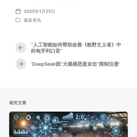
2025年1月25日
发
最新资讯
布
发
日
布
期
于
“人工智能如何帮助改善《粗野主义者》中
上
的匈牙利口音”
篇
文
‘DeepSeek因“大规模恶意攻击”限制注册’
下
章
篇
：
文
章
：
相关文章