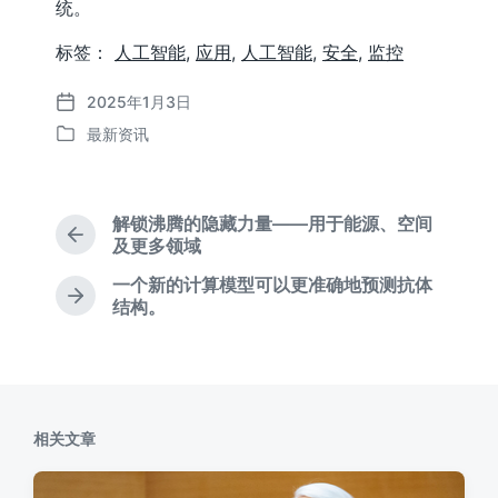
统。
标签：
人工智能
,
应用
,
人工智能
,
安全
,
监控
2025年1月3日
发
最新资讯
布
发
日
布
期
于
解锁沸腾的隐藏力量——用于能源、空间
上
及更多领域
篇
一个新的计算模型可以更准确地预测抗体
文
下
结构。
章
篇
：
文
章
：
相关文章