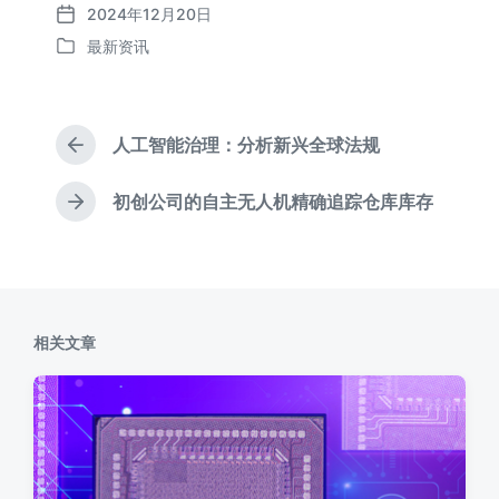
2024年12月20日
发
最新资讯
布
发
日
布
期
于
人工智能治理：分析新兴全球法规
上
篇
文
初创公司的自主无人机精确追踪仓库库存
下
章
篇
：
文
章
：
相关文章