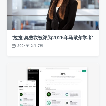
‘拉拉·奥兹坎被评为2025年马歇尔学者’
2024年12月17日
发
布
日
期