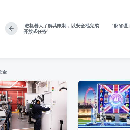
布
布
于
日
期
‘教机器人了解其限制，以安全地完成
“麻省理
上
开放式任务’
篇
文
章
：
文章