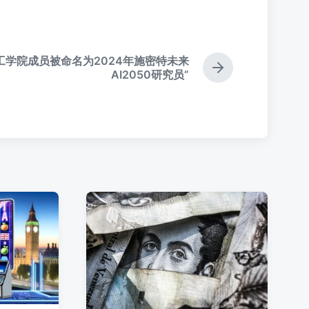
工学院成员被命名为2024年施密特未来
下
AI2050研究员”
篇
文
章
：