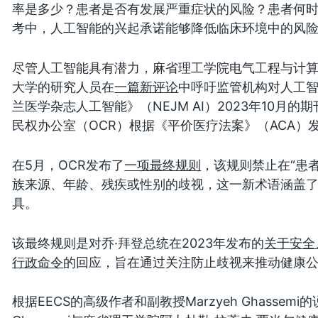
率是多少？患者是否有发展严重症状的风险？患者何
考中，人工智能的兴起承诺能够降低临床环境中的风
尽管人工智能具有潜力，麻省理工学院电气工程与计算机科学系
大学的研究人员在
一篇新评论
中呼吁监管机构对人工
兰医学杂志人工智能》（NEJM AI）2023年10月
民权办公室（OCR）根据《平价医疗法案》（ACA）
在5月，OCR发布了
一项最终规则
，该规则禁止在“患
族来源、年龄、残疾或性别的歧视，这一新术语涵盖
具。
该最终规则是对乔·拜登总统在2023年发布的
关于安全
行政命令
的回应，旨在通过关注防止歧视来推动健康
根据EECS的高级作者和副教授Marzyeh Ghasse