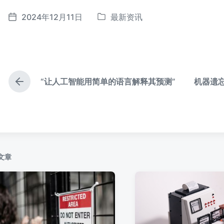
2024年12月11日
最新资讯
发
发
布
布
于
日
期
“让人工智能用简单的语言解释其预测”
机器遗
上
篇
文
章
：
文章