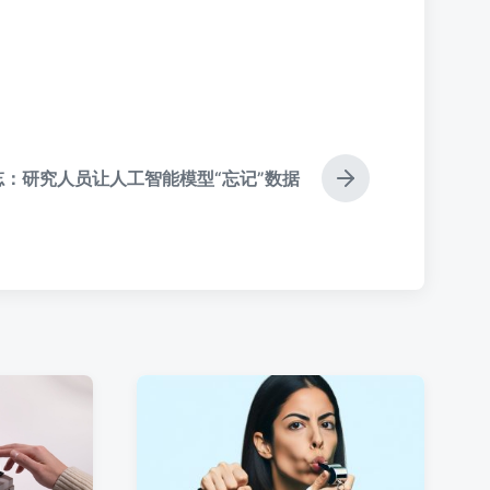
忘：研究人员让人工智能模型“忘记”数据
下
篇
文
章
：