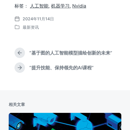
标签：
人工智能
,
机器学习
,
Nvidia
2024年11月14日
发
最新资讯
布
发
日
布
期
于
“基于图的人工智能模型描绘创新的未来”
上
篇
文
“提升技能、保持领先的AI课程”
下
章
篇
：
文
章
：
相关文章