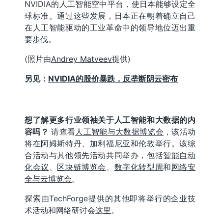
NVIDIA的人工智能空中平台，使日本能够设定全
球标准。通过这些发展，日本正在朝着确立自己
在人工智能驱动的工业革命中的领导地位迈出重
要步伐。
(照片由
Andrey Matveev
提供)
另见：
NVIDIA的股价暴跌，反垄断阴云密布
想了解更多行业领袖关于人工智能和大数据的内
容吗？
请查看
人工智能与大数据博览会
，该活动
将在阿姆斯特丹、加利福尼亚和伦敦举行。该综
合活动与其他领先活动共同举办，包括
智能自动
化会议
、
区块链博览会
、
数字化转型周
和
网络安
全与云博览会
。
探索由TechForge提供的其他即将举行的企业技
术活动和网络研讨会
这里
。