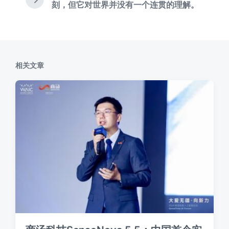
下
刻，但它对世界并没有一个连贯的理解。
章
篇
：
文
章
：
相关文章