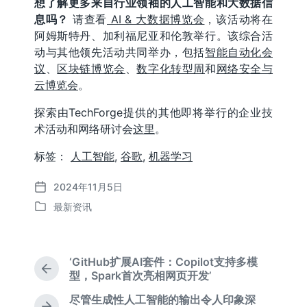
想了解更多来自行业领袖的人工智能和大数据信
息吗？
请查看
AI & 大数据博览会
，该活动将在
阿姆斯特丹、加利福尼亚和伦敦举行。该综合活
动与其他领先活动共同举办，包括
智能自动化会
议
、
区块链博览会
、
数字化转型周
和
网络安全与
云博览会
。
探索由TechForge提供的其他即将举行的企业技
术活动和网络研讨会
这里
。
标签：
人工智能
,
谷歌
,
机器学习
2024年11月5日
发
最新资讯
布
发
日
布
期
于
‘GitHub扩展AI套件：Copilot支持多模
上
型，Spark首次亮相网页开发’
篇
尽管生成性人工智能的输出令人印象深
文