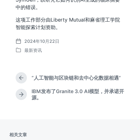
中的错误。
这项工作部分由Liberty Mutual和麻省理工学院
智能探索计划资助。
2024年10月22日
发
最新资讯
布
发
日
布
期
于
“人工智能与区块链和去中心化数据相遇”
上
篇
IBM发布了Granite 3.0 AI模型，并承诺开
文
下
源。
章
篇
：
文
章
：
相关文章