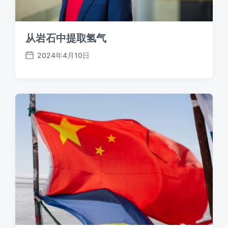
从岩石中提取氢气
2024年4月10日
发
布
日
期