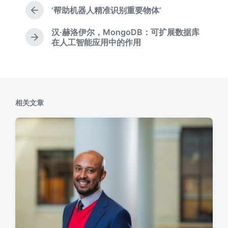
‘帮助机器人精准识别重要物体’
上
篇
汉·赫洛伊尔，MongoDB：可扩展数据库
文
下
在人工智能应用中的作用
章
篇
：
文
章
：
相关文章