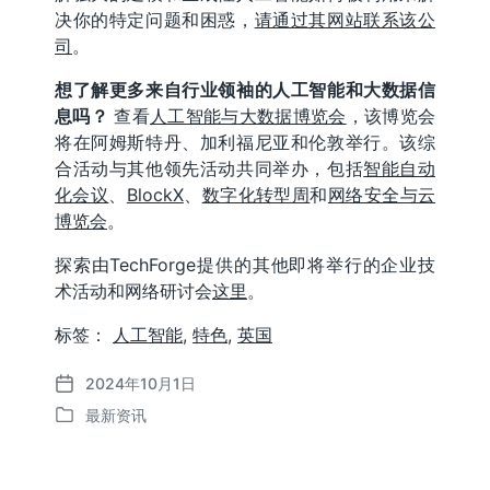
决你的特定问题和困惑，
请通过其网站联系该公
司
。
想了解更多来自行业领袖的人工智能和大数据信
息吗？
查看
人工智能与大数据博览会
，该博览会
将在阿姆斯特丹、加利福尼亚和伦敦举行。该综
合活动与其他领先活动共同举办，包括
智能自动
化会议
、
BlockX
、
数字化转型周
和
网络安全与云
博览会
。
探索由TechForge提供的其他即将举行的企业技
术活动和网络研讨会
这里
。
标签：
人工智能
,
特色
,
英国
2024年10月1日
发
最新资讯
布
发
日
布
期
于