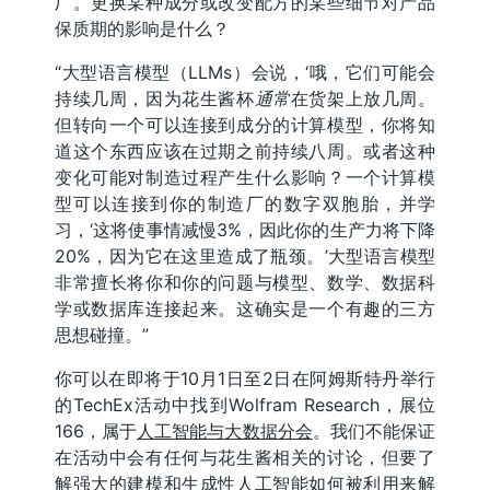
厂。更换某种成分或改变配方的某些细节对产品
保质期的影响是什么？
“大型语言模型（LLMs）会说，‘哦，它们可能会
持续几周，因为花生酱杯
通常
在货架上放几周。
但转向一个可以连接到成分的计算模型，你将知
道这个东西应该在过期之前持续八周。或者这种
变化可能对制造过程产生什么影响？一个计算模
型可以连接到你的制造厂的数字双胞胎，并学
习，‘这将使事情减慢3%，因此你的生产力将下降
20%，因为它在这里造成了瓶颈。’大型语言模型
非常擅长将你和你的问题与模型、数学、数据科
学或数据库连接起来。这确实是一个有趣的三方
思想碰撞。”
你可以在即将于10月1日至2日在阿姆斯特丹举行
的TechEx活动中找到Wolfram Research，展位
166，属于
人工智能与大数据分会
。我们不能保证
在活动中会有任何与花生酱相关的讨论，但要了
解强大的建模和生成性人工智能如何被利用来解