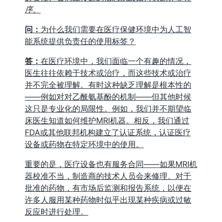
序。
问：
为什么我们需要在医疗保健环境中为人工智
能系统提供负责任的使用标签？
答：
在医疗环境中，我们面临一个有趣的情况，
医生往往依赖于技术或治疗，而这些技术或治疗
并不完全被理解。有时这种缺乏理解是根本性的
——例如对对乙酰氨基酚的机制——但其他时候
这只是专业化的局限性。例如，我们并不期望临
床医生知道如何维护MRI机器。相反，我们通过
FDA或其他联邦机构建立了认证系统，认证医疗
设备或药物在特定环境中的使用。
重要的是，医疗设备也有服务合同——如果MRI机
器校准不当，制造商的技术人员会来修理。对于
批准的药物，有市场后监测和报告系统，以便在
许多人服用某种药物时似乎出现某种疾病或过敏
反应时进行处理。