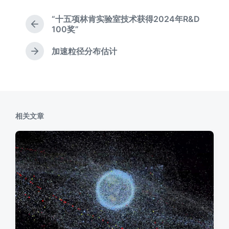
期
于
“十五项林肯实验室技术获得2024年R&D
上
100奖”
篇
文
加速粒径分布估计
下
章
篇
：
文
章
：
相关文章