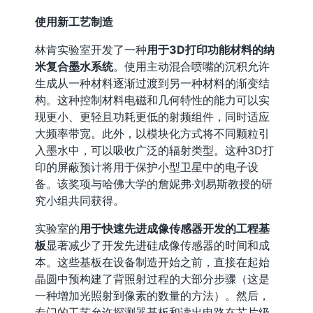
使用新工艺制造
林肯实验室开发了一种
用于3D打印功能材料的纳
米复合墨水系统
。使用主动混合喷嘴的沉积允许
生成从一种材料逐渐过渡到另一种材料的渐变结
构。这种控制材料电磁和几何特性的能力可以实
现更小、更轻且功耗更低的射频组件，同时适应
大频率带宽。此外，以模块化方式将不同颗粒引
入墨水中，可以吸收广泛的辐射类型。这种3D打
印的屏蔽预计将用于保护小型卫星中的电子设
备。该奖项与哈佛大学的詹妮弗·刘易斯教授的研
究小组共同获得。
实验室的
用于快速先进成像传感器开发的工程基
板
显著减少了开发先进硅成像传感器的时间和成
本。这些基板在设备制造开始之前，直接在起始
晶圆中预构建了背照射过程的大部分步骤（这是
一种增加光照射到像素的数量的方法）。然后，
专门的工艺允许探测器基板和读出电路在芯片级