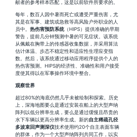
献者的参考样本匹配，这是以前软件所要求的。
每年，数百人因中暑而死亡或遭受严重伤害，尤
其是在军事、建筑或急救等高风险户外职业的人
员中。
热伤害预防系统
（HIPS）提供准确的早期
警告，提前几分钟预测中暑的可见症状。该系统
从佩戴在胸带上的传感器收集数据，并采用算法
估计体温、步态不稳定性和适应性生理应变指
数。然后，该系统通过移动应用程序提供个人的
热伤害预测。HIPS的经济性、准确性和用户接受
度使其得以在军事操作环境中整合。
观察世界
超过80%的海底仍然几乎未被绘制和探索。历史
上，深海地图要么是通过安装在船上的大型声纳
阵列以低分辨率生成，要么是通过缓慢且昂贵的
水下车辆以更高分辨率生成。新的
自主稀疏孔径
多波束回声测深仪
技术使用约20个自主表面车辆
的群体，作为一个大型声纳阵列共同工作，以实