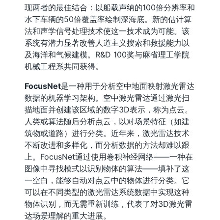
现两者的最佳结合：以船载声纳的100倍分辨率和
水下车辆的50倍覆盖率绘制深海底。新的估计算
法和声学信号处理技术使这一技术成为可能。该
系统有潜力显著改善人道主义搜索和救援能力以
及海洋和气候建模。R&D 100奖与麻省理工学院
机械工程系共同获得。
FocusNet
是一种用于分析空中地面映射激光雷达
数据的机器学习架构。空中激光雷达通过激光扫
描地面并创建该区域的数字3D表示，称为点云。
人类或算法随后分析点云，以对场景特征（如建
筑物或道路）进行分类。近年来，激光雷达技术
不断改进和多样化，而分析数据的方法却难以跟
上。FocusNet通过使用卷积神经网络——一种在
图像中寻找模式以识别物体的算法——填补了这
一空白，能够自动对点云中的物体进行分类。它
可以在不同类型的激光雷达系统数据中实现这种
物体识别，而无需重新训练，代表了对3D激光雷
达场景理解的重大进展。