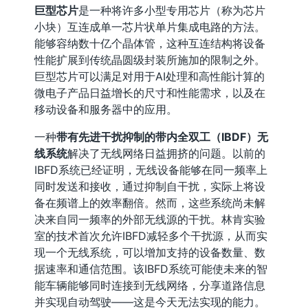
巨型芯片
是一种将许多小型专用芯片（称为芯片
小块）互连成单一芯片状单片集成电路的方法。
能够容纳数十亿个晶体管，这种互连结构将设备
性能扩展到传统晶圆级封装所施加的限制之外。
巨型芯片可以满足对用于AI处理和高性能计算的
微电子产品日益增长的尺寸和性能需求，以及在
移动设备和服务器中的应用。
一种
带有先进干扰抑制的带内全双工（IBDF）无
线系统
解决了无线网络日益拥挤的问题。以前的
IBFD系统已经证明，无线设备能够在同一频率上
同时发送和接收，通过抑制自干扰，实际上将设
备在频谱上的效率翻倍。然而，这些系统尚未解
决来自同一频率的外部无线源的干扰。林肯实验
室的技术首次允许IBFD减轻多个干扰源，从而实
现一个无线系统，可以增加支持的设备数量、数
据速率和通信范围。该IBFD系统可能使未来的智
能车辆能够同时连接到无线网络，分享道路信息
并实现自动驾驶——这是今天无法实现的能力。