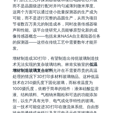
而不是晶圆级进行配对并均匀减薄到微米厚度。
这两个方面可以通过使小批量探测器的生产成为
可能，而不是进行完整的晶圆生产，从而为项目
节省数百万美元的制造成本，同时改善传感器噪
声和性能。该平台使研究人员能够原型化新的成
像传感器概念——包括未来NASA自主着陆器任务
的探测器——这些在传统工艺中需要数年才能开
发。
增材制造或3D打印，有望制造出传统玻璃制造技
术无法实现的复杂玻璃结构。林肯实验室的
低温
增材制造玻璃复合材料
允许在不需要昂贵的高温
处理的情况下3D打印多材料玻璃物品。这种低温
技术在250摄氏度下固化玻璃，而标准温度为
1000摄氏度，依赖于简单的组件：液体硅酸盐溶
液、结构填料、气相纳米颗粒和可选的功能添加
剂，以生产具有光学、电气或化学特性的玻璃。
这一技术可能促进3D打印在微流体系统、自由形
状光学透镜或光纤以及高温电子元件等玻璃设备