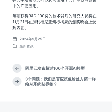
中的广泛应用。
每项获得R&D 100奖的技术背后的研究人员将在
11月21日在加利福尼亚州棕榈泉的颁奖晚会上受
到表彰。
2024年9月25日
发
最新资讯
布
发
日
布
期
于
阿里云发布超过100个开源AI模型
上
篇
3个问题：我们是否应该像给处方药一样
文
下
给AI系统贴标签？
章
篇
：
文
章
：