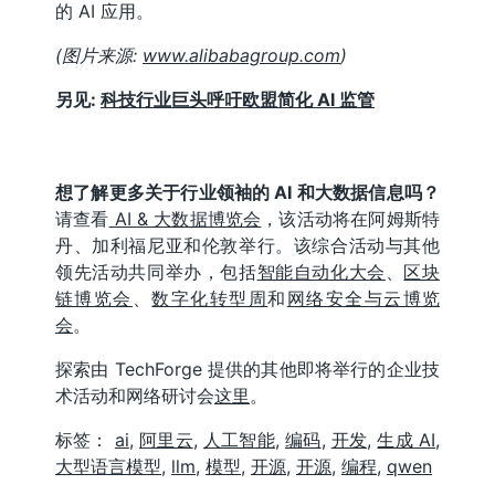
的 AI 应用。
(图片来源:
www.alibabagroup.com
)
另见:
科技行业巨头呼吁欧盟简化 AI 监管
想了解更多关于行业领袖的 AI 和大数据信息吗？
请查看
AI & 大数据博览会
，该活动将在阿姆斯特
丹、加利福尼亚和伦敦举行。该综合活动与其他
领先活动共同举办，包括
智能自动化大会
、
区块
链博览会
、
数字化转型周
和
网络安全与云博览
会
。
探索由 TechForge 提供的其他即将举行的企业技
术活动和网络研讨会
这里
。
标签：
ai
,
阿里云
,
人工智能
,
编码
,
开发
,
生成 AI
,
大型语言模型
,
llm
,
模型
,
开源
,
开源
,
编程
,
qwen