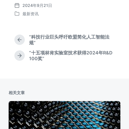
2024年9月21日
发
最新资讯
布
发
日
布
期
于
“科技行业巨头呼吁欧盟简化人工智能法
上
规”
篇
“十五项林肯实验室技术获得2024年R&D
文
下
100奖”
章
篇
：
文
章
：
相关文章