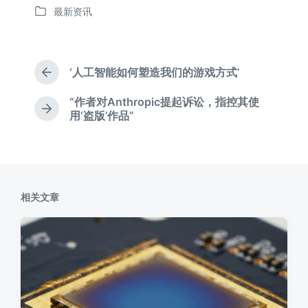
最新资讯
布
发
日
布
期
于
‘人工智能如何塑造我们的游戏方式’
上
篇
“作者对Anthropic提起诉讼，指控其使
文
下
用‘盗版’作品”
章
篇
：
文
章
：
相关文章