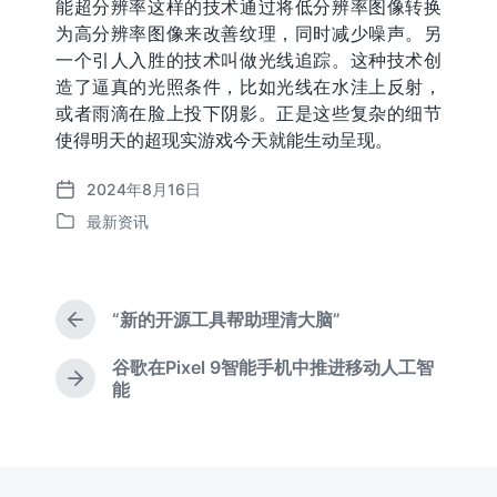
能超分辨率这样的技术通过将低分辨率图像转换
为高分辨率图像来改善纹理，同时减少噪声。另
一个引人入胜的技术叫做光线追踪。这种技术创
造了逼真的光照条件，比如光线在水洼上反射，
或者雨滴在脸上投下阴影。正是这些复杂的细节
使得明天的超现实游戏今天就能生动呈现。
2024年8月16日
发
最新资讯
布
发
日
布
期
于
“新的开源工具帮助理清大脑”
上
篇
谷歌在Pixel 9智能手机中推进移动人工智
文
下
能
章
篇
：
文
章
：