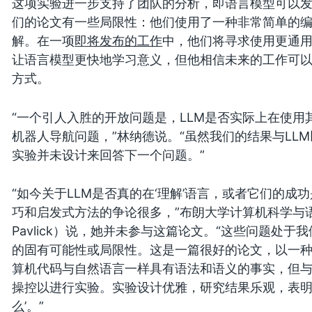
这项实验进一步支持了团队的分析，即语言模型可以
们的论文有一些局限性：他们使用了一种非常简单的
解。在一项
即将发布的工作
中，他们将寻求使用更通
让语言模型更快地学习意义，但他相信未来的工作可
方式。
“一个引人入胜的开放问题是，LLM是否实际上在使
机器人导航问题，”林纳德说。“虽然我们的结果与LL
实验并未设计来回答下一个问题。”
“如今关于LLM是否真的在‘理解’语言，或者它们的
巧和启发式方法的争论很多，”布朗大学计算机科学与语言
Pavlick）说，她并未参与这篇论文。“这些问题处
的固有可能性或局限性。这是一篇很好的论文，以一
算机代码与自然语言一样具有语法和语义的事实，但
操控以进行实验。实验设计优雅，研究结果乐观，表明
么’。”