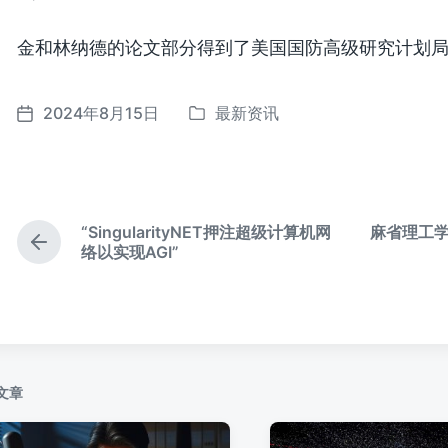
金和林纳德的论文部分得到了美国国防高级研究计划局（
2024年8月15日
最新资讯
发
发
布
布
于
日
期
“SingularityNET押注超级计算机网
麻省理工
上
络以实现AGI”
篇
文
章
：
文章