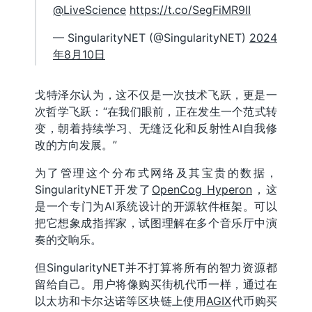
@LiveScience
https://t.co/SegFiMR9II
— SingularityNET (@SingularityNET)
2024
年8月10日
戈特泽尔认为，这不仅是一次技术飞跃，更是一
次哲学飞跃：“在我们眼前，正在发生一个范式转
变，朝着持续学习、无缝泛化和反射性AI自我修
改的方向发展。”
为了管理这个分布式网络及其宝贵的数据，
SingularityNET开发了
OpenCog Hyperon
，这
是一个专门为AI系统设计的开源软件框架。可以
把它想象成指挥家，试图理解在多个音乐厅中演
奏的交响乐。
但SingularityNET并不打算将所有的智力资源都
留给自己。用户将像购买街机代币一样，通过在
以太坊和卡尔达诺等区块链上使用
AGIX
代币购买