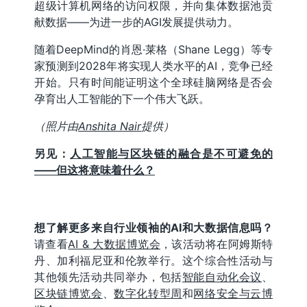
超级计算机网络的访问权限，并向集体数据池贡
献数据——为进一步的AGI发展提供动力。
随着DeepMind的肖恩·莱格（Shane Legg）等专
家预测到2028年将实现人类水平的AI，竞争已经
开始。只有时间能证明这个全球硅脑网络是否会
孕育出人工智能的下一个伟大飞跃。
（照片由
Anshita Nair
提供）
另见：
人工智能与区块链的融合是不可避免的
——但这将意味着什么？
想了解更多来自行业领袖的AI和大数据信息吗？
请查看
AI & 大数据博览会
，该活动将在阿姆斯特
丹、加利福尼亚和伦敦举行。这个综合性活动与
其他领先活动共同举办，包括
智能自动化会议
、
区块链博览会
、
数字化转型周
和
网络安全与云博