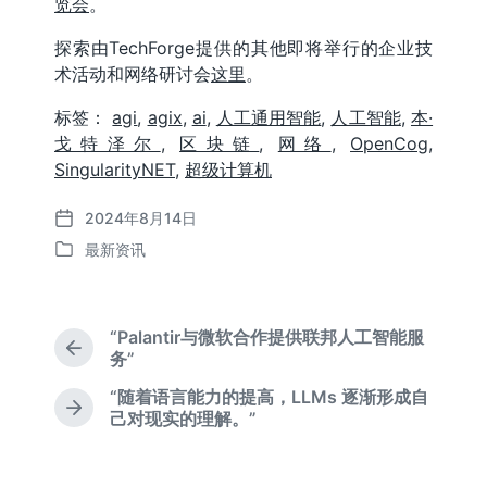
览会
。
探索由TechForge提供的其他即将举行的企业技
术活动和网络研讨会
这里
。
标签：
agi
,
agix
,
ai
,
人工通用智能
,
人工智能
,
本·
戈特泽尔
,
区块链
,
网络
,
OpenCog
,
SingularityNET
,
超级计算机
2024年8月14日
发
最新资讯
布
发
日
布
期
于
“Palantir与微软合作提供联邦人工智能服
上
务”
篇
“随着语言能力的提高，LLMs 逐渐形成自
文
下
己对现实的理解。”
章
篇
：
文
章