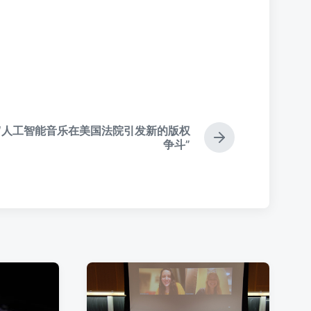
“人工智能音乐在美国法院引发新的版权
下
争斗”
篇
文
章
：