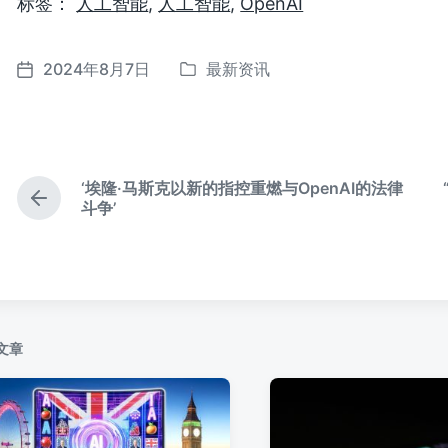
标签：
人工智能
,
人工智能
,
OpenAI
2024年8月7日
最新资讯
发
发
布
布
于
日
期
‘埃隆·马斯克以新的指控重燃与OpenAI的法律
上
斗争’
篇
文
章
：
文章