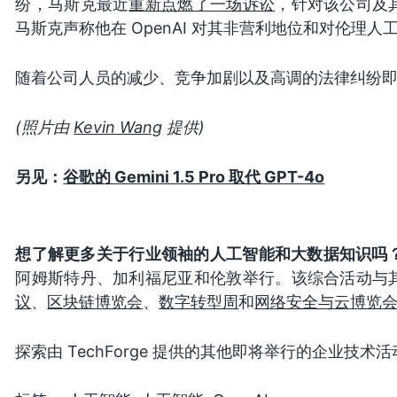
纷，马斯克最近
重新点燃了一场诉讼
，针对该公司及
马斯克声称他在 OpenAI 对其非营利地位和对伦理
随着公司人员的减少、竞争加剧以及高调的法律纠纷即将
(照片由
Kevin Wang
提供)
另见：
谷歌的 Gemini 1.5 Pro 取代 GPT-4o
想了解更多关于行业领袖的人工智能和大数据知识吗
阿姆斯特丹、加利福尼亚和伦敦举行。该综合活动与
议
、
区块链博览会
、
数字转型周
和
网络安全与云博览
探索由 TechForge 提供的其他即将举行的企业技术