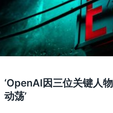
‘OpenAI因三位关键
动荡’