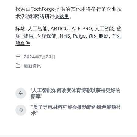
探索由TechForge提供的其他即将举行的企业技
术活动和网络研讨会
这里
。
标签:
人工智能
,
ARTICULATE PRO
,
人工智能
,
癌
症
,
健康
,
医疗保健
,
NHS
,
Paige
,
前列腺癌
,
前列
腺套件
2024年7月23日
发
最新资讯
布
发
日
布
期
于
‘人工智能如何改变体育博彩以获得更好的
上
赔率’
篇
“质子导电材料可能会推动新的绿色能源技
文
下
术”
章
篇
：
文
章