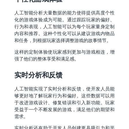
人工智能分析大量数据的能力使得提供高度个性
化的游戏体验成为可能。通过跟踪玩家的偏好、
行为和表现，人工智能可以为每个玩家量身定制
内容和推荐。这种个性化可以从建议游戏内物品
和任务，到根据玩家选择调整游戏的故事情节。
这样的定制体验使玩家感到更加与游戏相连，增
强了他们的整体享受和满足感。
实时分析和反馈
人工智能实现了实时分析和反馈，使开发人员能
够更好地了解玩家行为和偏好。这些数据可以用
于改进游戏设计、修复错误和引入新功能。玩家
受益于一个不断发展的游戏，满足他们的期望和
需求。
实时分析还有助于开发人员创建更具吸引力和平