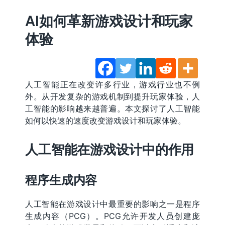
AI如何革新游戏设计和玩家
体验
人工智能正在改变许多行业，游戏行业也不例
外。从开发复杂的游戏机制到提升玩家体验，人
工智能的影响越来越普遍。本文探讨了人工智能
如何以快速的速度改变游戏设计和玩家体验。
人工智能在游戏设计中的作用
程序生成内容
人工智能在游戏设计中最重要的影响之一是程序
生成内容（PCG）。PCG允许开发人员创建庞