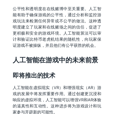
公平性和透明度在在线赌博中至关重要。人工智
能有助于确保游戏的公平性，通过分析和监控游
戏玩法来检测任何异常或不公平的做法。这种透
明度建立了玩家和在线赌场之间的信任，促进了
更积极和安全的游戏环境。人工智能算法可以审
计和验证比特币老虎机结果的随机性，向玩家保
证游戏不被操纵，并且他们有公平获胜的机会。
人工智能在游戏中的未来前景
即将推出的技术
人工智能在虚拟现实（VR）和增强现实（AR）游
戏的发展中将发挥重要作用。通过创建更沉浸和
响应的虚拟环境，人工智能可以增强VR和AR体验
的逼真性和互动性。这种进步将为游戏设计和玩
家参与开辟新的可能性。