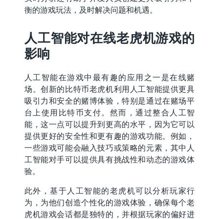
衡的游戏玩法，及时解决问题和机遇。
人工智能对在线老虎机游戏的
影响
人工智能在游戏中最有趣的应用之一是在线赌
场。创新的比特币老虎机利用人工智能提供更具
吸引力和安全的赌博体验，特别是通过在赌场平
台上使用比特币支付。然而，通过整合人工智
能，这一点可以提升到更高的水平，因为它可以
提供更好的安全性和更有趣的游戏功能。例如，
一些游戏可能会融入技巧或策略的元素，其中人
工智能对手可以提供具有挑战性和动态的游戏体
验。
此外，基于人工智能的老虎机可以分析玩家行
为，为他们创造个性化的游戏体验，确保每个老
虎机游戏会话都是独特的，并根据玩家的偏好进