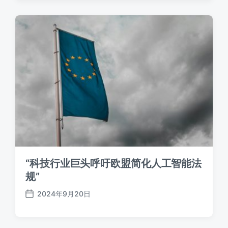
日
期
“科技行业巨头呼吁欧盟简化人工智能法
规”
2024年9月20日
发
布
日