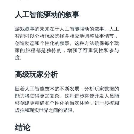
人工智能驱动的叙事
游戏叙事的未来在于人工智能驱动的叙事。人工
智能可以分析玩家选择并相应地调整故事情节，
创造动态和个性化的叙事。这种方法确保每个玩
家的旅程都是独特的，增强了可重复性和参与
度。
高级玩家分析
随着人工智能技术的不断发展，分析玩家数据的
能力将变得更加复杂。这种进步将使开发人员能
够创建更精确和个性化的游戏体验，进一步模糊
虚拟和现实世界之间的界限。
结论