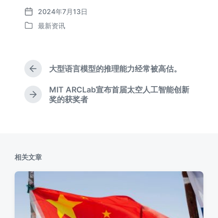
2024年7月13日
发
最新资讯
布
发
日
布
期
于
大型语言模型的推理能力经常被高估。
上
篇
MIT ARCLab宣布首届太空人工智能创新
文
下
奖的获奖者
章
篇
：
文
章
：
相关文章