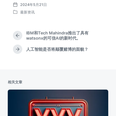
2024年5月21日
发
最新资讯
布
发
日
布
期
于
IBM和Tech Mahindra推出了具有
上
watsonx的可信AI的新时代。
篇
文
人工智能是否将颠覆赌博的面貌？
下
章
篇
：
文
章
：
相关文章