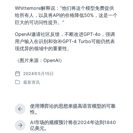
Whittemore解释说：“他们将这个模型免费提供
给所有人，以及将API的价格降低50%，这是一个
巨大的可访问性提升。”
OpenAI邀请社区反馈，不断改进GPT-4o，强调
用户输入在识别和弥补GPT-4 Turbo可能仍然表
现优异的领域中的重要性。
（图片来源：OpenAI）
2024年5月15日
发
最新资讯
布
发
日
布
期
于
使用博弈论的思想来提高语言模型的可靠
上
性。
篇
AI市场的规模预计将在2024年达到1840
文
下
亿美元。
章