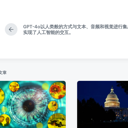
布
布
于
日
期
GPT-4o以人类般的方式与文本、音频和视觉进行集
上
实现了人工智能的交互。
篇
文
章
：
文章