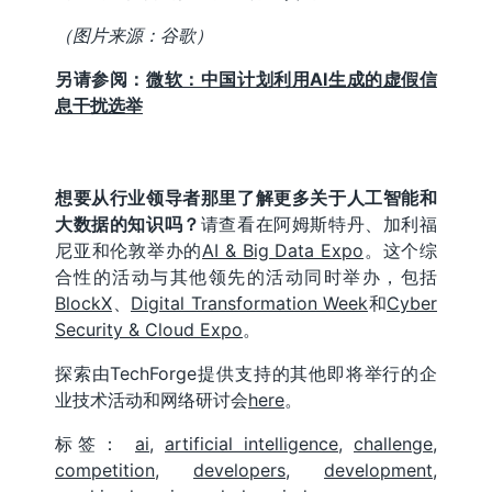
（图片来源：谷歌）
另请参阅：
微软：中国计划利用AI生成的虚假信
息干扰选举
想要从行业领导者那里了解更多关于人工智能和
大数据的知识吗？
请查看在阿姆斯特丹、加利福
尼亚和伦敦举办的
AI & Big Data Expo
。这个综
合性的活动与其他领先的活动同时举办，包括
BlockX
、
Digital Transformation Week
和
Cyber
Security & Cloud Expo
。
探索由TechForge提供支持的其他即将举行的企
业技术活动和网络研讨会
here
。
标签：
ai
,
artificial intelligence
,
challenge
,
competition
,
developers
,
development
,