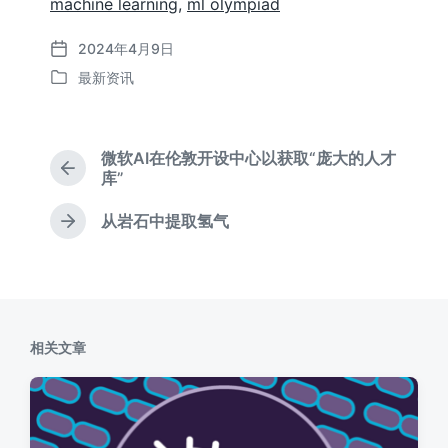
machine learning
,
ml olympiad
2024年4月9日
发
最新资讯
布
发
日
布
期
于
微软AI在伦敦开设中心以获取“庞大的人才
上
库”
篇
文
从岩石中提取氢气
下
章
篇
：
文
章
：
相关文章