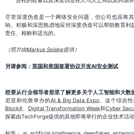
进程的数量以及深度伪造在人与人之间以及跨国
尽管深度伪造是一个网络安全问题，但公司也应将
响。积极和深思熟虑地应对深度伪造可以帮助教育利
责任、相称和适当的。
（照片由
Markus Spiske
提供）
另请参阅：
英国和美国签署协议开发AI安全测试
想要从行业领导者那里了解更多关于人工智能和大数
尼亚和伦敦举办的
AI & Big Data Expo
。这个综合性
BlockX
、
Digital Transformation Week
和
Cyber Secu
探索由TechForge提供的其他即将举行的企业技术活
标签：
ai
,
artificial intelligence
,
deepfakes
,
enterpri