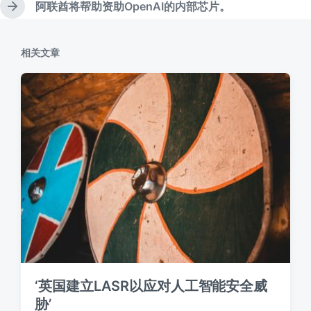
文
阿联酋将帮助资助OpenAI的内部芯片。
下
章
篇
：
文
相关文章
章
：
‘英国建立LASR以应对人工智能安全威
胁’