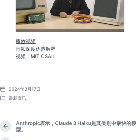
播放视频
音频深度伪造解释
视频：MIT CSAIL
2024年3月17日
发
最新资讯
布
发
日
布
期
于
Anthropic表示，Claude 3 Haiku是其类别中最快的模
上
型。
篇