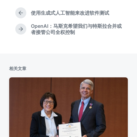
于
使用生成式人工智能来改进软件测试
上
篇
OpenAI：马斯克希望我们与特斯拉合并或
文
下
者接管公司全权控制
章
篇
：
文
章
：
相关文章