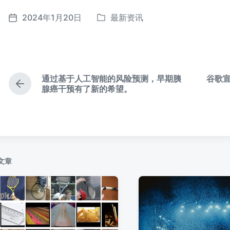
2024年1月20日
最新资讯
发
发
布
布
于
日
期
通过基于人工智能的风险预测，早期胰
谷歌
上
腺癌干预有了新的希望。
篇
文
章
：
文章