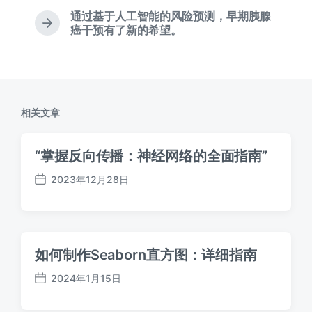
篇
通过基于人工智能的风险预测，早期胰腺
文
下
癌干预有了新的希望。
章
篇
：
文
章
：
相关文章
“掌握反向传播：神经网络的全面指南”
2023年12月28日
发
布
日
期
如何制作Seaborn直方图：详细指南
2024年1月15日
发
布