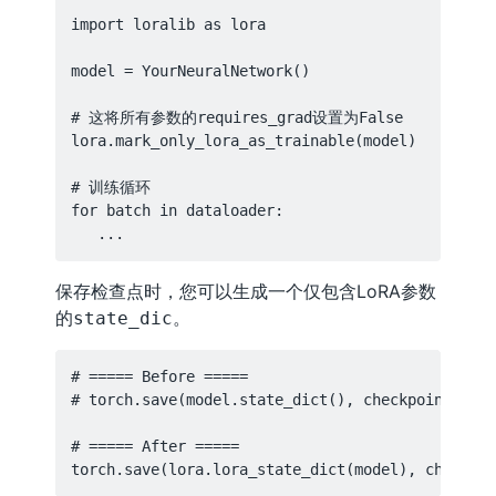
import loralib as lora

model = YourNeuralNetwork()

# 这将所有参数的requires_grad设置为False

lora.mark_only_lora_as_trainable(model)

# 训练循环

for batch in dataloader:

保存检查点时，您可以生成一个仅包含LoRA参数
的
。
state_dic
# ===== Before =====

# torch.save(model.state_dict(), checkpoint_path
# ===== After =====
