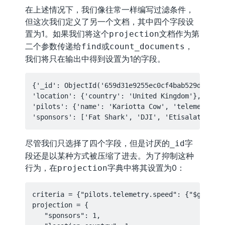
在上述情况下，我们像往常一样编写过滤条件，
但这次我们定义了另一个文档，其中四个字段设
置为1。如果我们将这个
文档作为第
projection
二个参数传递给
或
，
find
count_documents
我们将只在输出中得到设置为1的字段。
{'_id': ObjectId('659d31e9255ec0cf4bab529d'),

'location': {'country': 'United Kingdom'},

'pilots': {'name': 'Kariotta Cow', 'telemetry': 
尽管我们只选择了四个字段，但是讨厌的
字
_id
段还是以某种方式被压缩了进去。为了抑制这种
行为，在
字典中将其设置为0：
projection
criteria = {"pilots.telemetry.speed": {"$gte": 2
projection = {

   "sponsors": 1,
