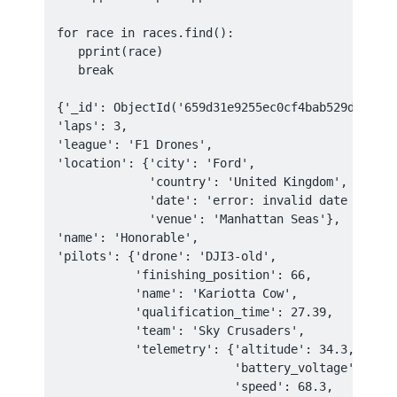
for race in races.find():

   pprint(race)

   break

{'_id': ObjectId('659d31e9255ec0cf4bab529d'),

'laps': 3,

'league': 'F1 Drones',

'location': {'city': 'Ford',

             'country': 'United Kingdom',

             'date': 'error: invalid date "2024-
             'venue': 'Manhattan Seas'},

'name': 'Honorable',

'pilots': {'drone': 'DJI3-old',

           'finishing_position': 66,

           'name': 'Kariotta Cow',

           'qualification_time': 27.39,

           'team': 'Sky Crusaders',

           'telemetry': {'altitude': 34.3,

                         'battery_voltage': 12.1
                         'speed': 68.3,
