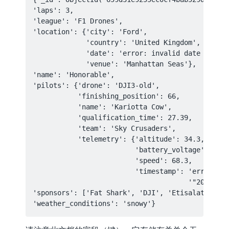
'laps': 3,

'league': 'F1 Drones',

'location': {'city': 'Ford',

             'country': 'United Kingdom',

             'date': 'error: invalid date "2024-
             'venue': 'Manhattan Seas'},

'name': 'Honorable',

'pilots': {'drone': 'DJI3-old',

           'finishing_position': 66,

           'name': 'Kariotta Cow',

           'qualification_time': 27.39,

           'team': 'Sky Crusaders',

           'telemetry': {'altitude': 34.3,

                         'battery_voltage': 12.1
                         'speed': 68.3,

                         'timestamp': 'error: in
                                      '"2024-10-
'sponsors': ['Fat Shark', 'DJI', 'Etisalat'],
