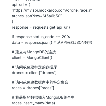
api_url = (
“https://my.api.mockaroo.com/drone_race_m
atches.json?key=6f5a6b50”
)
response = requests.get(api_url)
if response.status_code == 200:
data = response.json() # 从API获取JSON数据
# 建立与MongoDB的连接
client = MongoClient()
# 访问或创建特定的数据库
drones = client[“drones”]
# 访问或创建数据库中的特定集合
races = drones[“races”]
# 将获取的数据插入MongoDB集合中
races.insert_many(data)