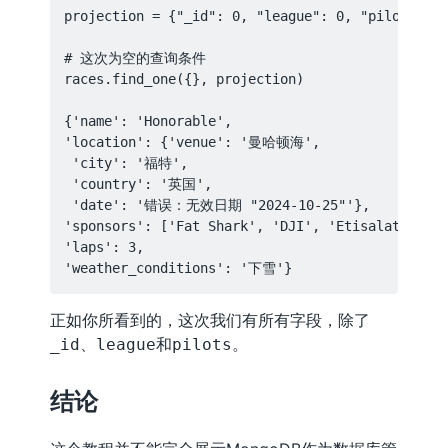
projection = {"_id": 0, "league": 0, "pilots": 0
# 这次为空的查询条件

races.find_one({}, projection)

{'name': 'Honorable',

'location': {'venue': '曼哈顿海',

 'city': '福特',

 'country': '英国',

 'date': '错误：无效日期 "2024-10-25"'},

'sponsors': ['Fat Shark', 'DJI', 'Etisalat'],

'laps': 3,

正如你所看到的，这次我们有所有字段，除了
、
和
。
_id
league
pilots
结论