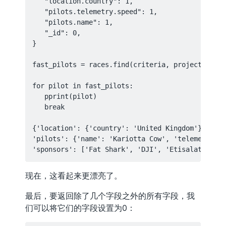
   "location.country": 1,

   "pilots.telemetry.speed": 1,

   "pilots.name": 1,

   "_id": 0,

}

fast_pilots = races.find(criteria, projection)

for pilot in fast_pilots:

   pprint(pilot)

   break

{'location': {'country': 'United Kingdom'},

'pilots': {'name': 'Kariotta Cow', 'telemetry': 
现在，这看起来更漂亮了。
最后，要返回除了几个字段之外的所有字段，我
们可以将它们的字段设置为0：