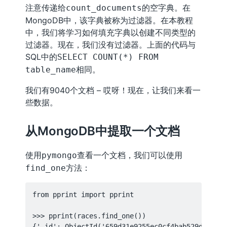
注意传递给
的空字典。在
count_documents
MongoDB中，该字典被称为过滤器。在本教程
中，我们将学习如何填充字典以创建不同类型的
过滤器。现在，我们没有过滤器。上面的代码与
SQL中的
SELECT COUNT(*) FROM
相同。
table_name
我们有9040个文档 – 哎呀！现在，让我们来看一
些数据。
从MongoDB中提取一个文档
使用
查看一个文档，我们可以使用
pymongo
方法：
find_one
from pprint import pprint

>>> pprint(races.find_one())

{'_id': ObjectId('659d31e9255ec0cf4bab529d'),
