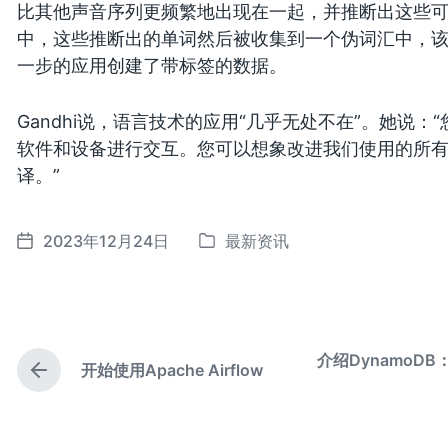
比其他声音序列更频繁地出现在一起，并推断出这些可能
中，这些推断出的单词然后被收集到一个伪词汇中，
一步的应用创建了带标签的数据。
Gandhi说，语言技术的应用“几乎无处不在”。她说
软件和设备进行交互。您可以想象改进我们使用的所
译。”
2023年12月24日
最新资讯
发
发
布
布
于
日
期
介绍DynamoDB：
开始使用Apache Airflow
上
篇
文
章