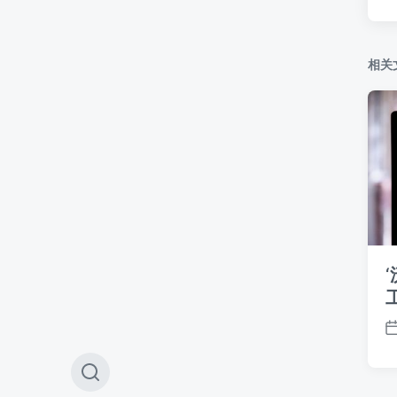
相关
切
换