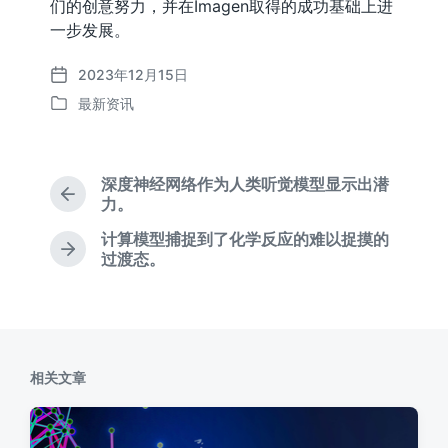
们的创意努力，并在Imagen取得的成功基础上进
一步发展。
2023年12月15日
发
最新资讯
布
发
日
布
期
于
深度神经网络作为人类听觉模型显示出潜
上
力。
篇
计算模型捕捉到了化学反应的难以捉摸的
文
下
过渡态。
章
篇
：
文
章
：
相关文章