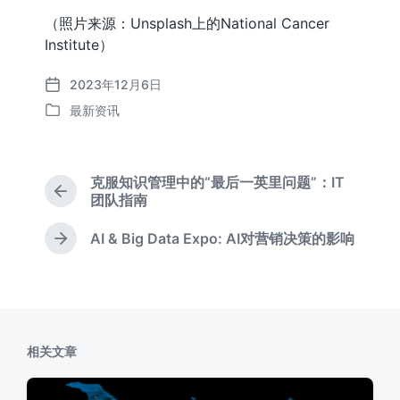
（照片来源：Unsplash上的National Cancer
Institute）
2023年12月6日
发
最新资讯
布
发
日
布
期
于
克服知识管理中的“最后一英里问题”：IT
上
团队指南
篇
文
AI & Big Data Expo: AI对营销决策的影响
下
章
篇
：
文
章
：
相关文章