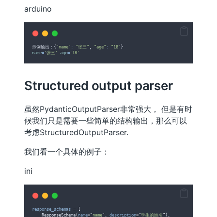
arduino
示例输出：{
"name"
:
"张三"
, 
"age"
:
"18"
}
name
=
'张三'
age
=
'18'
Structured output parser
虽然PydanticOutputParser非常强大， 但是有时
候我们只是需要一些简单的结构输出，那么可以
考虑StructuredOutputParser.
我们看一个具体的例子：
ini
response_schemas
=
 [
    ResponseSchema(
name
=
"
name
"
, 
description
=
"
学生的姓名
"
),