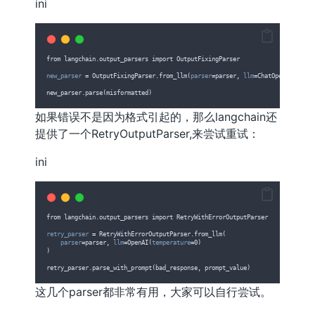
ini
from langchain.output_parsers import OutputFixingParser
new_parser
=
 OutputFixingParser.from_llm(
parser
=
parser, 
llm
=
ChatOpenAI())
new_parser.parse(misformatted)
如果错误不是因为格式引起的，那么langchain还
提供了一个RetryOutputParser,来尝试重试：
ini
from langchain.output_parsers import RetryWithErrorOutputParser
retry_parser
=
 RetryWithErrorOutputParser.from_llm(
parser
=
parser, 
llm
=
OpenAI(
temperature
=
0)
)
retry_parser.parse_with_prompt(bad_response, prompt_value)
这几个parser都非常有用，大家可以自行尝试。