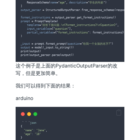
    ResponseSchema(
name
=
"
age
"
, 
description
=
"
学生的年龄
"
)
]
output_parser
=
 StructuredOutputParser.from_response_schemas(response_schema
format_instructions
=
 output_parser.get_format_instructions()
prompt
=
 PromptTemplate(
template
=
"
回答下面问题.\n{format_instructions}\n{question}
"
,
input_variables
=
[
"
question
"
],
partial_variables
=
{
"
format_instructions
"
: format_instructions}
)
_input
=
 prompt.format_prompt(
question
=
"
给我一个女孩的名字?
"
)
output
=
 model(_input.to_string())
print(output)
print(output_parser.parse(output))
这个例子是上面的PydanticOutputParser的改
写，但是更加简单。
我们可以得到下面的结果：
arduino
 ` ` `
json
{
"name"
:
"Jane"
,
"age"
:
"18"
}