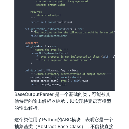
            completion: output of language model
            prompt: prompt value
        Returns:
            structured output
"""
return
self
.
parse
(
completion
)
def
get_format_instructions
(
self
)
->
str
:
"""
Instructions on how the LLM output should be formatted.
"""
raise
NotImplementedError
@
property
def
_type
(
self
)
->
str
:
"""
Return the type key.
"""
raise
NotImplementedError
(
f
"_type property is not implemented in class 
{
self
.
__class__
.
__n
"
 This is required for serialization.
"
)
def
dict
(
self
,
**
kwargs
:
 Any
)
->
 Dict
:
"""
Return dictionary representation of output parser.
"""
        output_parser_dict 
=
super
().
dict
()
        output_parser_dict
[
"
_type
"
]
=
self
.
_type
return
 output_parser_dict
BaseOutputParser 是一个基础的类，可能被其
他特定的输出解析器继承，以实现特定语言模型
的输出解析。
这个类使用了Python的ABC模块，表明它是一个
抽象基类（Abstract Base Class），不能被直接