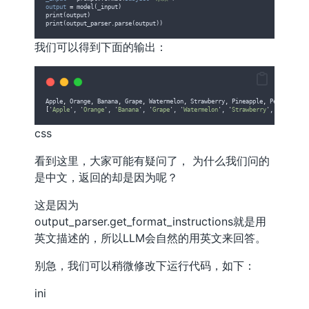
output
=
 model(_input)
print(output)
print(output_parser.parse(output))
我们可以得到下面的输出：
Apple
,
 Orange
,
 Banana
,
 Grape
,
 Watermelon
,
 Strawberry
,
 Pineapple
,
 Peach
,
 Mang
[
'
Apple
'
, 
'
Orange
'
, 
'
Banana
'
, 
'
Grape
'
, 
'
Watermelon
'
, 
'
Strawberry
'
, 
'
Pineappl
css
看到这里，大家可能有疑问了， 为什么我们问的
是中文，返回的却是因为呢？
这是因为
output_parser.get_format_instructions就是用
英文描述的，所以LLM会自然的用英文来回答。
别急，我们可以稍微修改下运行代码，如下：
ini