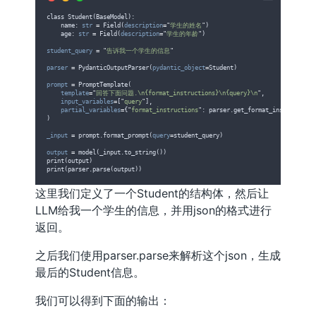
class Student(BaseModel):
    name: 
str
=
 Field(
description
=
"
学生的姓名
"
)
    age: 
str
=
 Field(
description
=
"
学生的年龄
"
)
student_query
=
"
告诉我一个学生的信息
"
parser
=
 PydanticOutputParser(
pydantic_object
=
Student)
prompt
=
 PromptTemplate(
template
=
"
回答下面问题.\n{format_instructions}\n{query}\n
"
,
input_variables
=
[
"
query
"
],
partial_variables
=
{
"
format_instructions
"
: parser.get_format_instructions
)
_input
=
 prompt.format_prompt(
query
=
student_query)
output
=
 model(_input.to_string())
print(output)
print(parser.parse(output))
这里我们定义了一个Student的结构体，然后让
LLM给我一个学生的信息，并用json的格式进行
返回。
之后我们使用parser.parse来解析这个json，生成
最后的Student信息。
我们可以得到下面的输出：