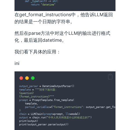
def
_type
(
self
)
->
str
:
return
"
datetime
"
在get_format_instructions中，他告诉LLM返回
的结果是一个日期的字符串。
然后在parse方法中对这个LLM的输出进行格式
化，最后返回datetime。
我们看下具体的应用：
ini
output_parser
=
 DatetimeOutputParser()
template
=
"""
回答下面问题:
{question}
{format_instructions}
"""
prompt
=
 PromptTemplate.from_template(
    template,
partial_variables
=
{
"
format_instructions
"
: output_parser.get_format_instr
)
chain
=
 LLMChain(
prompt
=
prompt, 
llm
=
model)
output
=
 chain.run(
"
中华人民共和国是什么时候成立的?
"
)
print(output)
print(output_parser.parse(output))