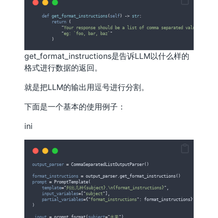
def
get_format_instructions
(
self
)
->
str
:
return
(
"
Your response should be a list of comma separated values, 
"
"
eg: `foo, bar, baz`
"
)
get_format_instructions是告诉LLM以什么样的
格式进行数据的返回。
就是把LLM的输出用逗号进行分割。
下面是一个基本的使用例子：
ini
output_parser
=
 CommaSeparatedListOutputParser()
format_instructions
=
 output_parser.get_format_instructions()
prompt
=
 PromptTemplate(
template
=
"
列出几种{subject}.\n{format_instructions}
"
,
input_variables
=
[
"
subject
"
],
partial_variables
=
{
"
format_instructions
"
: format_instructions}
)
_input
=
 prompt.format(
subject
=
"
水果
"
)