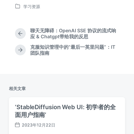
发
学习资源
布
发
日
布
期
于
聊天无障碍：OpenAI SSE 协议的流式响
上
应 & Chatgpt带给我的反思
篇
克服知识管理中的“最后一英里问题”：IT
文
下
团队指南
章
篇
：
文
章
：
相关文章
‘StableDiffusion Web UI: 初学者的全
面用户指南’
2023年12月22日
发