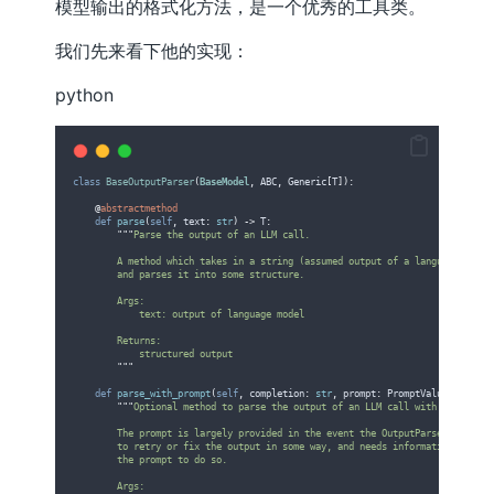
模型输出的格式化方法，是一个优秀的工具类。
我们先来看下他的实现：
python
class
BaseOutputParser
(
BaseModel
,
 ABC
,
 Generic
[
T
]):
@
abstractmethod
def
parse
(
self
,
text
:
str
)
->
 T
:
"""
Parse the output of an LLM call.
        A method which takes in a string (assumed output of a language model
        and parses it into some structure.
        Args:
            text: output of language model
        Returns:
            structured output
"""
def
parse_with_prompt
(
self
,
completion
:
str
,
prompt
:
 PromptValue
)
->
 Any
"""
Optional method to parse the output of an LLM call with a prompt.
        The prompt is largely provided in the event the OutputParser wants
        to retry or fix the output in some way, and needs information from
        the prompt to do so.
        Args: