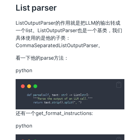
List parser
ListOutputParser的作用就是把LLM的输出转成
一个list。ListOutputParser也是一个基类，我们
具体使用的是他的子类：
CommaSeparatedListOutputParser。
看一下他的parse方法：
python
def
parse
(
self
,
text
:
str
)
->
 List
[
str
]:
"""
Parse the output of an LLM call.
"""
return
 text
.
strip
().
split
(
"
, 
"
)
还有一个get_format_instructions:
python