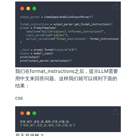
output_parser
=
 CommaSeparatedListOutputParser()
format_instructions
=
 output_parser.get_format_instructions()
prompt
=
 PromptTemplate(
template
=
"
列出几种{subject}.\n{format_instructions}
"
,
input_variables
=
[
"
subject
"
],
partial_variables
=
{
"
format_instructions
"
: format_instructions + 
"
用中文回
)
_input
=
 prompt.format(
subject
=
"
水果
"
)
output
=
 model(_input)
print(output)
print(output_parser.parse(output))
我们在format_instructions之后，提示LLM需要
用中文来回答问题。这样我们就可以得到下面的
结果：
css
苹果
,
橘子
,
香蕉
,
梨
,
葡萄
,
芒果
,
柠檬
,
桃
[
'
苹果,橘子,香蕉,梨,葡萄,芒果,柠檬,桃
'
]
是不是很棒？