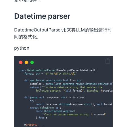
Datetime parser
DatetimeOutputParser用来将LLM的输出进行时
间的格式化。
python
class
DatetimeOutputParser
(
BaseOutputParser
[
datetime
]):
format
:
str
=
"
%Y-%m-
%d
T%H:%M:%S.
%f
Z
"
def
get_format_instructions
(
self
)
->
str
:
        examples 
=
comma_list
(
_generate_random_datetime_strings
(
self
.
format
)
return
f
"""Write a datetime string that matches the 
            following pattern: "
{
self
.
format
}
". Examples: 
{
examples
}
"""
def
parse
(
self
,
response
:
str
)
->
 datetime
:
try
:
return
 datetime
.
strptime
(
response
.
strip
(),
self
.
format
)
except
ValueError
as
 e
:
raise
OutputParserException
(
f
"Could not parse datetime string: 
{
response
}
"
)
from
 e
@
property