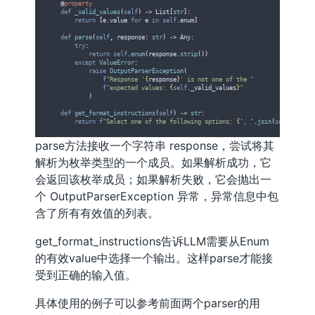
@
property
def
_valid_values
(
self
)
->
 List
[
str
]:
return
[
e
.
value 
for
 e 
in
self
.
enum
]
def
parse
(
self
,
response
:
str
)
->
 Any
:
try
:
return
self
.
enum
(
response
.
strip
())
except
ValueError
:
raise
OutputParserException
(
f
"Response '
{
response
}
' is not one of the "
f
"expected values: 
{
self
.
_valid_values
}
"
)
def
get_format_instructions
(
self
)
->
str
:
return
f
"Select one of the following options: 
{
'
, 
'
.
join
(
self
.
_valid
parse方法接收一个字符串 response，尝试将其
解析为枚举类型的一个成员。如果解析成功，它
会返回该枚举成员；如果解析失败，它会抛出一
个 OutputParserException 异常，异常信息中包
含了所有有效值的列表。
get_format_instructions告诉LLM需要从Enum
的有效value中选择一个输出。这样parse才能接
受到正确的输入值。
具体使用的例子可以参考前面两个parser的用